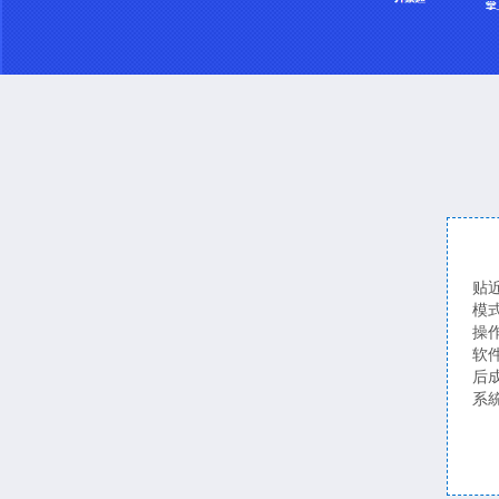
贴
模
操
软
后
系