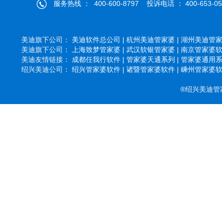
服务热线 ： 400-600-8797 投诉电话 ： 400-653-05
美迪旗下公司：
美迪软件总公司 |
杭州美迪管家婆 |
湖州美迪管家婆
美迪旗下公司：
上海致梦管家婆 |
武汉软银管家婆 |
南京管家婆软件
美迪友情链接：
成都任我行软件 |
管家婆天通系列 |
管家婆通用系列
绍兴美迪公司：
绍兴管家婆软件 |
诸暨管家婆软件 |
嵊州管家婆软件
®绍兴美迪管家婆