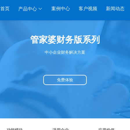
首页
案例中心
客户视频
新闻动态
产品中心
服装系列
行业系列
电子商务
管家婆财务版系列
管家婆服装DRP
千方百剂医药药械
管家婆全渠道
管家
中小企业财务解决方案
家婆服装net
管家婆汽配汽修
SAAS
管家婆云ERP
物联通
家婆服装SII
管家婆母婴用品
SAAS
管家婆订货易
手持开
管家婆服装普及版
管家婆皮革布匹
管家婆易会员
物联
免费体验
家婆ishop SAAS
管家婆五金建材
有赞商城O2O
美迪
SAAS
物联通客户通
管家