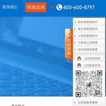
联系我们
杭州管家婆软件
移动应用
CRM OA
其他产品
嘉兴管家婆软件
婆物联通手机
管家婆协同CRM
管家婆开票通
上海管家婆软件
宁波舟山管家婆
WMS
腾讯企业微信
美迪设备数采
绍兴美迪管家婆
单PDA
阿里钉钉
管家婆二次开发
QQ售前咨询
通果易
管家婆天通眼
管家婆支付通
QQ售前咨询
数据通
任我行指掌天下
管家婆云平台
婆掌上工厂
美迪MES系统
管家婆服务通
台州蓝图管家婆