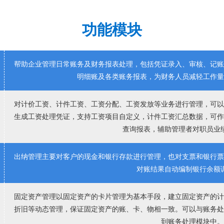
功能模块
帮助企业管理日常账务及财务报表处理，包括凭证录入、审核、记
明细账及各类账务报表，为财务人员减轻工作
对计价工资、计件工资、工资分配、工资发放等业务进行管理，可
生成工资处理凭证，支持工资项目自定义，计件工资汇总数据，可
查询报表，辅助管理者对职员业
出纳管理主要对客户的现金和银行存款进行管理，也对支票和银行
对账结果自动编制银行余额
固定资产管理以固定资产的卡片管理为基本手段，建立固定资产的
折旧等动态管理，保证固定资产的账、卡、物相一致。可以与账务
到账务处理模块中