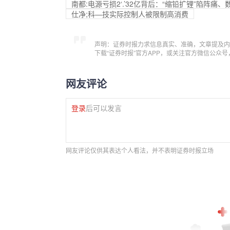
南都:电源亏损2‘.’32亿背后：“缩铅扩锂”陷阵
仕净;科—技实际控制人被限制高消费
声明：证券时报力求信息真实、准确，文章提及内
下载“证券时报”官方APP，或关注官方微信公众
网友评论
登录
后可以发言
网友评论仅供其表达个人看法，并不表明证券时报立场