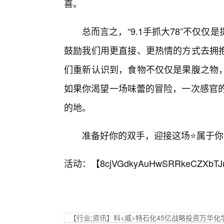
喜。
总而言之，“9.1手抓大78”不仅
鼓励我们用更直接、更热情的方式去拥抱
们重新认识到，食物不仅仅是果腹之物
如果你渴望一场味蕾的冒险，一次感官的盛
的地。
准备好你的双手，迎接这场⭐属于
活动：【
8cjVGdkyAuHwSRRkeCZXbTJ
【行业;资讯】科<威>特石化45亿战略投资万华