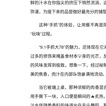
鲜的汁水在你指尖的挤压下悄然流淌，
弥漫，为接下来的品尝做好最充分的铺
这种“手抓”的体验，让用餐不再是
“玩味”过程。
“9.1手抓大78”的魅力，还体现
过多的修饰来掩盖食材本💡身的光芒，
的风味发挥到极致。想象一下，经过秘
美的焦香，肉汁在内部📝饱📘满地流动
当它被端上桌，那种浓郁的肉香混
用手撕下一块，入口便是瞬间的🔥炙热
汁水伴随着香料的味道🌸在舌尖舞蹈，