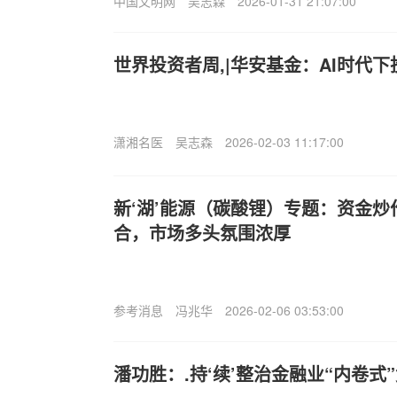
中国文明网
吴志森
2026-01-31 21:07:00
世界投资者周,|华安基金：AI时代下
潇湘名医
吴志森
2026-02-03 11:17:00
新‘湖’能源（碳酸锂）专题：资金
合，市场多头氛围浓厚
参考消息
冯兆华
2026-02-06 03:53:00
潘功胜：.持‘续’整治金融业“内卷式