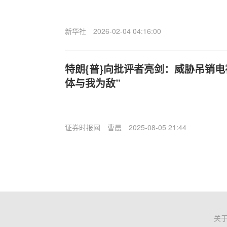
新华社
2026-02-04 04:16:00
特朗{普}向批评者亮剑：威胁吊销电
体与我为敌”
证券时报网
曹晨
2025-08-05 21:44
关