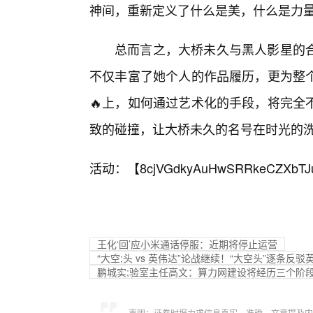
神间，重新定义了什么是美，什么是力
总而言之，大桥未久与黑人影星的
不仅丰富了她个人的作品履历，更为整个
🔥上，如何通过艺术化的手段，将完全
致的碰撞，让大桥未久的名号在时光的
活动：【
8cjVGdkyAuHwSRRkeCZXbTJ
王化‘回’应小米通话停服：近期将停止运营
“大空;头 vs 英伟达”论战继续！“大空头”逐条
鹏城实;验室主任高文：算力网建设将经历三个阶
声明：证券时报力求信息真实、准确，文章提及内