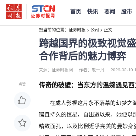
首页
快讯
要闻
股市
您当前的位置：
证券时报
>
公司
>
正文
跨越国界的极致视觉盛
合作背后的魅力博弈
来源：证券时报网
作者：敬一丹
2026-02-10 
传奇的破壁：当东方的温婉遇见西
点赞
在成人影视这片永不落幕的幻梦之海中，
璨且持久的恒星。自出道以来，她便以
精致面孔，以及比例近乎完美的曼妙身姿