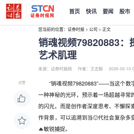
首页
快讯
要闻
股市
您当前的位置：
证券时报
>
公司
>
正文
销魂视频7982088
艺术肌理
来源：证券时报网
作者：王志郁
2026-02-10 
“销魂视频79820883”——当
点赞
一种神秘的光环，预示着一场超越寻常
的闪光，而是创作者深邃思考、不懈探索与
作背景，可以追溯到当🙂代社会复杂多
🔥敏锐捕捉。