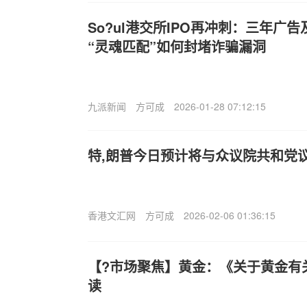
So?ul港交所IPO再冲刺：三年广
“灵魂匹配”如何封堵诈骗漏洞
九派新闻
方可成
2026-01-28 07:12:15
特,朗普今日预计将与众议院共和党
香港文汇网
方可成
2026-02-06 01:36:15
【?市场聚焦】黄金：《关于黄金有
读