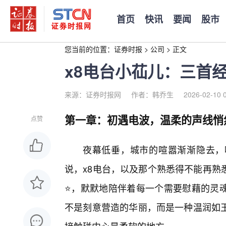
首页
快讯
要闻
股市
您当前的位置：
证券时报
>
公司
>
正文
x8电台小苮儿：三首
来源：证券时报网
作者：韩乔生
2026-02-10 
第一章：初遇电波，温柔的声线悄
点赞
夜幕低垂，城市的喧嚣渐渐隐去，
说，x8电台，以及那个熟悉得不能再熟
⭐，默默地陪伴着每一个需要慰藉的灵魂
不是刻意营造的华丽，而是一种温润如