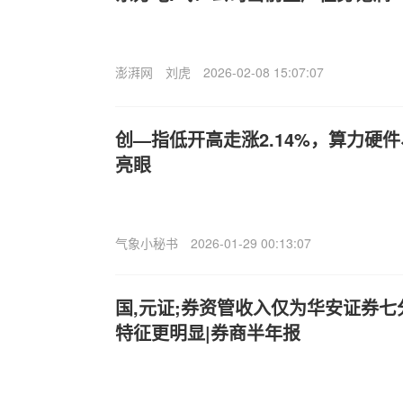
澎湃网
刘虎
2026-02-08 15:07:07
创—指低开高走涨2.14%，算力硬
亮眼
气象小秘书
2026-01-29 00:13:07
国,元证;券资管收入仅为华安证券七
特征更明显|券商半年报