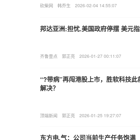
砍柴网
韩乔生
2026-02-04 14:55:07
邦达亚洲:担忧.美国政府停摆 美元
齐鲁壹点
郭正亮
2026-01-27 00:11:07
“?带病”再闯港股上市，胜软科技此
解决？
顶端新闻
郭正亮
2026-01-25 19:27:07
东方电.气：公司当前生产任务饱满