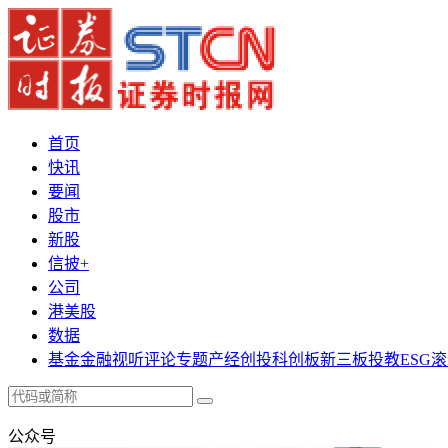
首页
快讯
要闻
股市
新股
信披+
公司
港美股
数据
基金
金融
视听
评论
专题
产经
创投
科创板
新三板
投教
ESG
滚
公众号