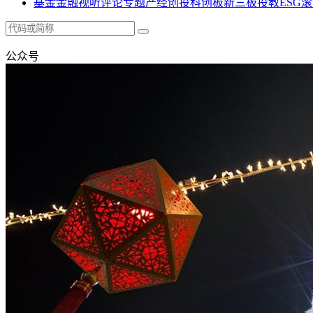
基金
金融
视听
评论
专题
产经
创投
科创板
新三板
投教
ESG
滚
公众号