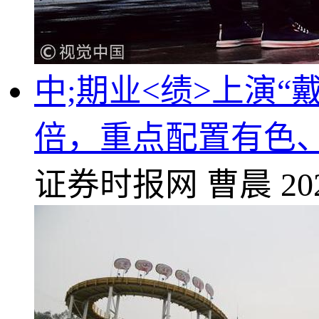
中;期业<绩>上演“
倍，重点配置有色
证券时报网
曹晨
20