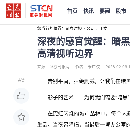
首页
快讯
要闻
股市
您当前的位置：
证券时报
>
公司
>
正文
深夜的感官觉醒：暗黑
高清视听边界
来源：证券时报网
作者：朱广权
2026-02-09 
告别平庸，拒绝删减，让我们在暗黑
点赞
影子的艺术——为何我们需要“暗黑”
在霓虹闪烁的城市丛林中，每个人
生活。当夜幕降临，当最后一盏办公室的