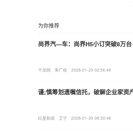
为你推荐
尚界汽—车：尚界H5小订突破8万台
千龙网
朱广权
2026-01-29 02:56:48
谨;慎筹划遗嘱信托，破解企业家资
红星新闻
王宁
2026-01-30 08:30:48