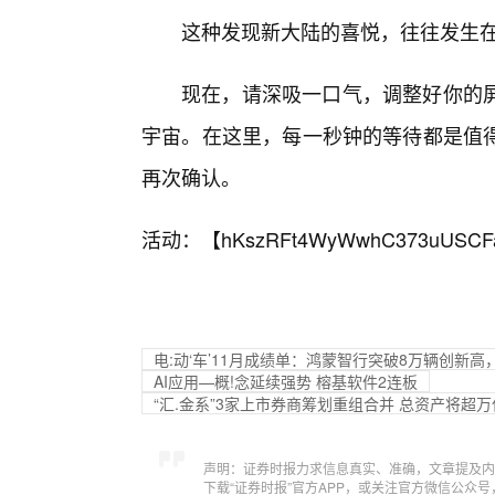
这种发现新大陆的喜悦，往往发生在
现在，请深吸一口气，调整好你的
宇宙。在这里，每一秒钟的等待都是值得
再次确认。
活动：【
hKszRFt4WyWwhC373uUSCF
电:动‘车’11月成绩单：鸿蒙智行突破8万辆创新高
AI应用—概!念延续强势 榕基软件2连板
“汇.金系”3家上市券商筹划重组合并 总资产将超万
声明：证券时报力求信息真实、准确，文章提及内
下载“证券时报”官方APP，或关注官方微信公众