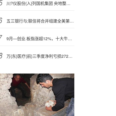
川?仪股份{入}列国机集团 央地整合加速仪器仪表国产化突围
五三银行与;联信将合并组建全美第九大银行
9月—创业.板指涨超12%，十大牛股出炉！
万{东}医疗{前}三季度净利亏损2720.98万元，同比由盈转亏