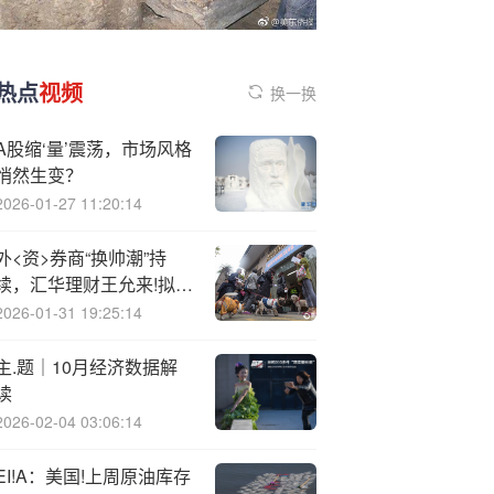
热点
视频
换一换
A股缩‘量’震荡，市场风格
悄然生变？
2026-01-27 11:20:14
外<资>券商“换帅潮”持
续，汇华理财王允来!拟加
盟渣打证券任CEO
2026-01-31 19:25:14
主.题｜10月经济数据解
读
2026-02-04 03:06:14
EI!A：美国!上周原油库存