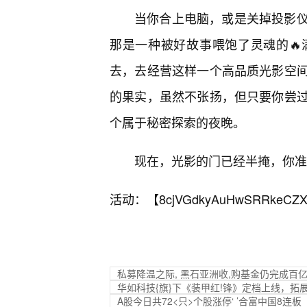
当你合上电脑，或是关掉投影
那是一种被好故事喂饱了灵魂的
去，去经营这样一个高品质光影空
的果实，虽然不张扬，但只要你尝
个属于秘密探索的夜晚。
现在，光影的门已经半掩，你准
活动：【
8cjVGdkyAuHwSRRkeCZX
私募降温之际, 黑石亚洲收,购基金仍完成百
华如科技{旗}下《装甲红!锋》定档上线，拓
A股今日共72<只>个股涨停‘ ’合富中国8连板