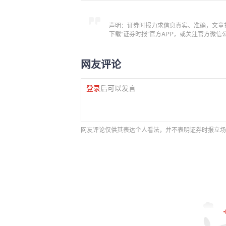
声明：证券时报力求信息真实、准确，文章
下载“证券时报”官方APP，或关注官方微
网友评论
登录
后可以发言
网友评论仅供其表达个人看法，并不表明证券时报立场