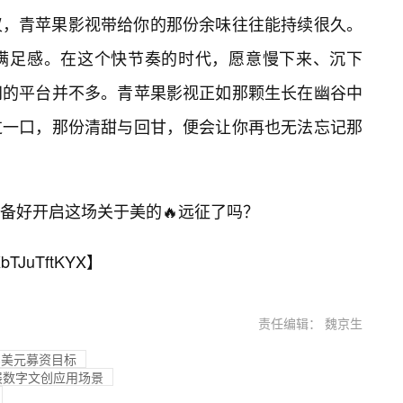
仪，青苹果影视带给你的那份余味往往能持续很久。
满足感。在这个快节奏的时代，愿意慢下来、沉下
间的平台并不多。青苹果影视正如那颗生长在幽谷中
过一口，那份清甜与回甘，便会让你再也无法忘记那
备好开启这场关于美的🔥远征了吗？
bTJuTftKYX
】
责任编辑： 魏京生
亿美元募资目标
展数字文创应用场景