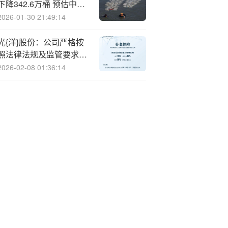
下降342.6万桶 预估中值
下降170万桶
2026-01-30 21:49:14
光{洋}股份：公司严格按
照法律法规及监管要求及
时履行信息披露义务
2026-02-08 01:36:14