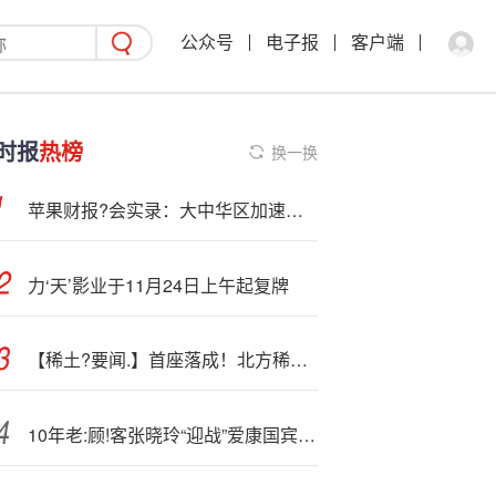
公众号
电子报
客户端
时报
热榜
换一换
苹果财报?会实录：大中华区加速增长 拟大力投入人工智能
力‘天’影业于11月24日上午起复牌
【稀土?要闻.】首座落成！北方稀土建成低压固态加氢示范站
10年老:顾!客张晓玲“迎战”爱康国宾首战告捷！