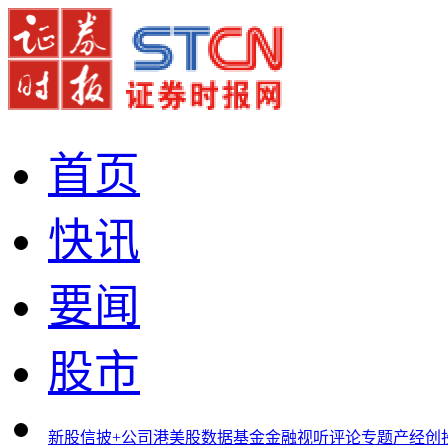
首页
快讯
要闻
股市
新股
信披+
公司
港美股
数据
基金
金融
视听
评论
专题
产经
创