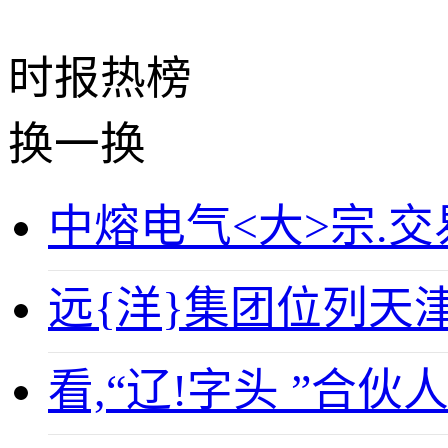
时报
热榜
换一换
中熔电气<大>宗.交易
远{洋}集团位列天
看,“辽!字头 ”合