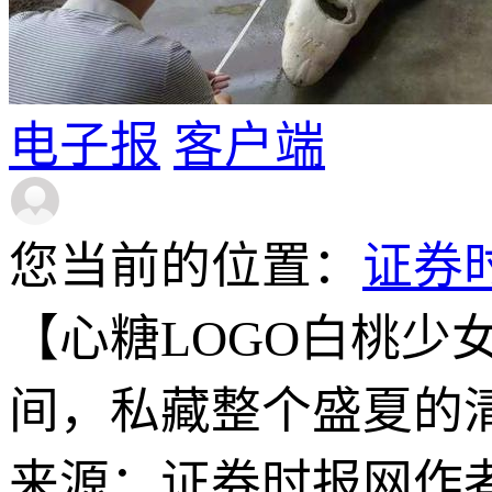
电子报
客户端
您当前的位置：
证券
【心糖LOGO白桃少
间，私藏整个盛夏的
来源：证券时报网
作