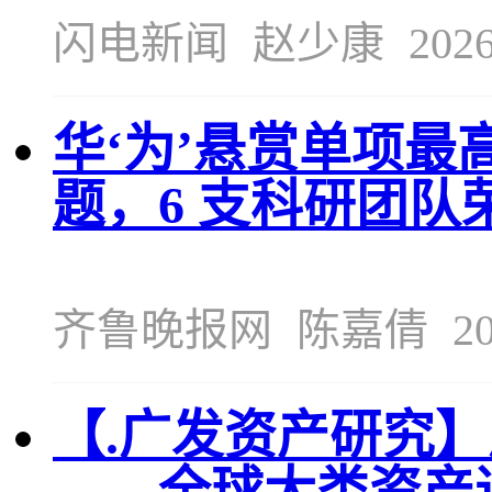
闪电新闻
赵少康
2026
华‘为’悬赏单项最高
题，6 支科研团队
齐鲁晚报网
陈嘉倩
20
【.广发资产研究
——全球大类资产