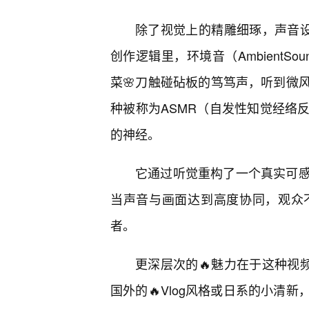
除了视觉上的精雕细琢，声音设
创作逻辑里，环境音（Ambient
菜🌸刀触碰砧板的笃笃声，听到微
种被称为ASMR（自发性知觉经络
的神经。
它通过听觉重构了一个真实可
当声音与画面达到高度协同，观众
者。
更深层次的🔥魅力在于这种视
国外的🔥Vlog风格或日系的小清