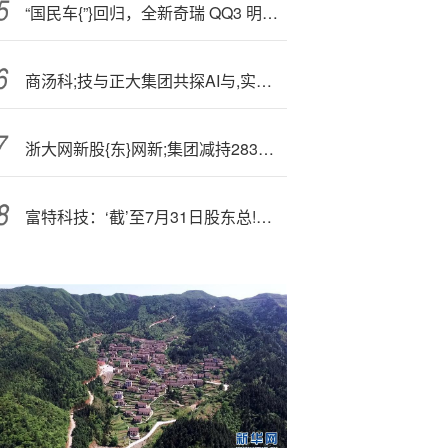
“国民车{”}回归，全新奇瑞 QQ3 明年一季度上市{}
商汤科;技与正大集团共探AI与,实体经济融合新机遇
浙大网新股{东}网新;集团减持283万股
富特科技：‘截’至7月31日股东总!户数为10346户