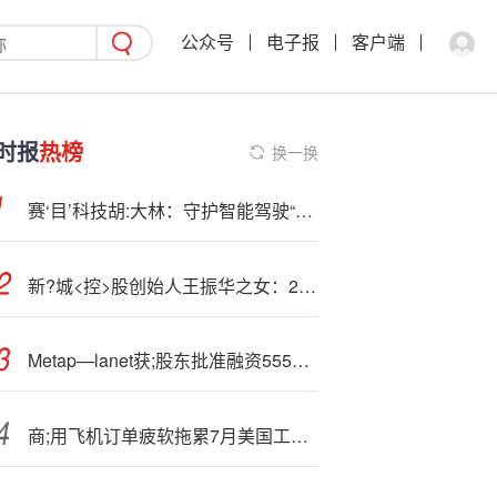
公众号
电子报
客户端
时报
热榜
换一换
赛‘目’科技胡:大林：守护智能驾驶“安全底线”
新?城<控>股创始人王振华之女：26岁王凯莉，通过万疆资本完成2.23亿的并购
Metap—lanet获;股东批准融资5550亿日元，加速比特币储备竞赛
商;用飞机订单疲软拖累7月美国工厂订单