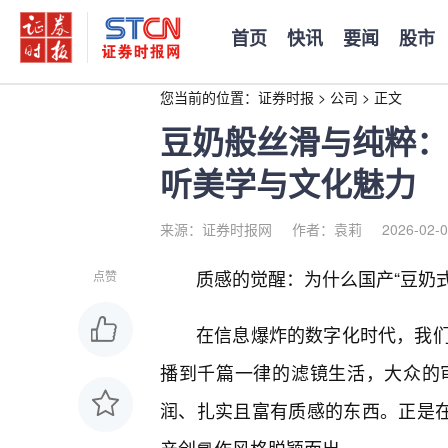
首页
快讯
要闻
股市
您当前的位置：
证券时报
>
公司
>
正文
豆奶般丝滑与纯粹：
听美学与文化魅力
来源：证券时报网
作者：袁莉
2026-02-0
质感的觉醒：为什么国产“豆奶
点赞
在信息爆炸的数字化时代，我
播到千篇一律的滤镜生活，大众的
润、扎实且富有质感的东西。正是在