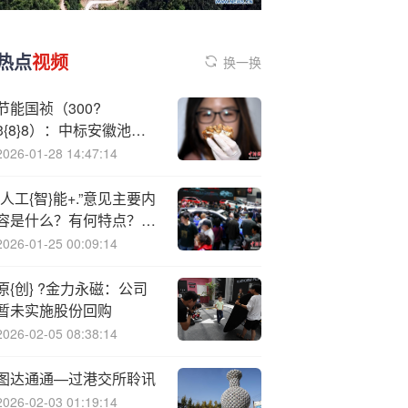
热点
视频
换一换
节能国祯（300?
3{8}8）：中标安徽池州
大渡口经济开发区（安徽
2026-01-28 14:47:14
石台经济开发区）管理委
员会采购项目，中标金额
“人工{智}能+.”意见主要内
为263.89万元
容是什么？有何特点？国
家发改委答记者问
2026-01-25 00:09:14
原{创} ?金力永磁：公司
暂未实施股份回购
2026-02-05 08:38:14
图达通通—过港交所聆讯
2026-02-03 01:19:14