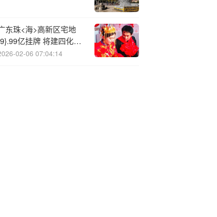
广东珠<海>高新区宅地
{9}.99亿挂牌 将建四化新
型住宅
2026-02-06 07:04:14