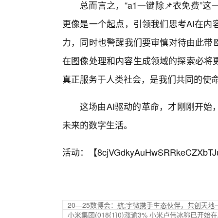
总而言之，“a1一键除📌衣免费
更像是一个起点，引领我们思考AI在内
力，同时也警醒我们要审慎对待由此带
在图像处理和内容生成领域的探索必将
真正服务于人类社会，是我们共同的使
这场由AI驱动的革命，才刚刚开始
未来的数字生活。
活动：【
8cjVGdkyAuHwSRRkeCZXbTJ
20—25数博会：航;宇微携手生态伙伴，共创天
小米集团(018{1}0)涨逾3% 小米卢伟冰称已开始