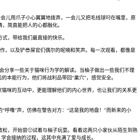
他一会儿用爪子小心翼翼地拨弄，一会儿又把毛线球叼在嘴里，原
情，简直能把人的心都融化。
方式，带给我们最直接的快乐。
动作，以及铲😎屎官们偶尔的呢喃和笑声。每一次观看，都像是
常常会分享一些关于猫咪行为学的解读。当柚子做出一些我们不理
后的本能行为，他们将战利品带回“巢穴”，感觉安全。
家猫咪的互动中，更能理解他们的内心世界，也让我们的关系更
呼噜”声，仿佛在警告对方：“这是我的地盘！”而新来的小
放松，开始尝🙂试着与柚子玩耍。看着这两只小家伙从陌生到熟
享、学会接纳的过程，这其中充满了爱与成长。