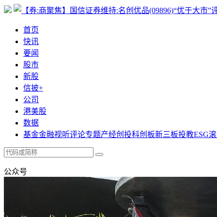
首页
快讯
要闻
股市
新股
信披+
公司
港美股
数据
基金
金融
视听
评论
专题
产经
创投
科创板
新三板
投教
ESG
滚
公众号