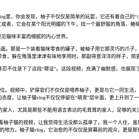
。
log里，你会发现，柚子不仅仅是简单的玩耍，它还有着自己的
”又或者，它会在某个阳光明媚的下午，找一个最舒服的角落，蜷
以窥见猫咪丰富而细腻的内心世界。
食的画面。那是一个装着猫咪零食的罐子，被柚子用它那灵巧的爪
零食，躲在角落里津津有味地享用时，那副得意洋洋的样子，简直
并忍不住录下了这段“罪证”。这段视频，充满了幽默感，也展现
”的地位。视频中，铲屎官们不仅仅是喂养柚子，更是与它一同生
度，让柚子猫vlog不仅仅停留在“萌宠”层🌸面，更上升到了一
的家人，尤其是那些不能用语言表达的毛茸茸的家人，足够的关
：“看柚子猫的视频，让我觉得生活没那么孤单了。我一个人住，虽
的地方。柚子猫vlog，它治愈的不仅仅是屏幕前的观众，更是