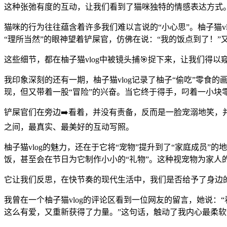
这种张弛有度的互动，让我们看到了猫咪独特的情感表达方式
猫咪的行为往往蕴含着许多我们难以言说的“小心思”。柚子猫v
“理所当然”的眼神望着铲屎官，仿佛在说：“我的饭点到了！
这些细节，都在柚子猫vlog中被镜头捕🎯捉下来，让我们得
我印象深刻的还有一期，柚子猫vlog记录了柚子“偷吃”零
现，但又带着一股“冒险”的兴奋。当它终于得手，叼着一小块
铲屎官们在旁边➡️看着，并没有责备，反而是一脸宠溺地笑，
之间，最真实、最美好的互动写照。
柚子猫vlog的魅力，还在于它将“宠物”提升到了“家庭成员
饭，甚至会在节日为它制作小小的“礼物”。这种视宠物为家人的态
它让我们反思，在快节奏的现代生活中，我们是否给予了身边
我曾在一个柚子猫vlog的评论区看到一位网友的留言，她说
这么有爱，又重新获得了力量。”这句话，触动了我内心最柔软