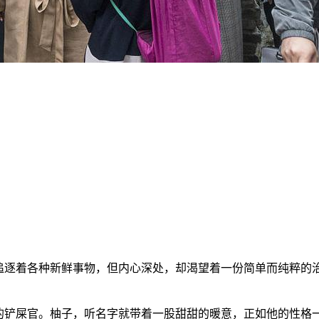
！
逐着各种新鲜事物，但内心深处，却渴望着一份简单而纯粹的治愈
铲屎官。柚子，听名字就带着一股甜甜的暖意，正如他的性格一样