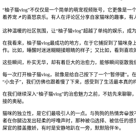
“柚子猫vlog”不仅仅是一个简单的萌宠视频账号，它更像
着养宠📌的喜怒哀乐。有人在评论区分享自家猫咪的趣事，有
这种温暖的社区氛围，让“柚子猫vlog”超越了单纯的娱乐，
在我看来，柚子猫vlog最成功的地方，在于它捕捉到了猫咪
作。比如，睡醒时迷迷糊糊揉眼睛的样子；又比如，看到喜欢
这些瞬间，朴实无华，却有着巨大的治愈力，能够瞬间驱散我
每一次打开柚子猫vlog，就像是给自己按下了一个“暂停键
“小虫子”，我们仿佛也跟着慢了下来，感受到了生活最本真的样
在我们继续深入“柚子猫vlog”的治愈魅力之前，不妨先来聊
接的奥秘。
猫咪的独立性，是它们最吸引人的一点。与狗狗的热情奔😀
者在你腿边发出轻柔的呼噜声时，那种被🤔选择、被信任的感觉
屎官的膝盖撒娇，有时是安静地趴在一旁，默默陪伴🎯。