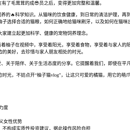
在有了毛茸茸的成😎员之后，变得更加完整和温馨。
物饲养的🔥科学知识。从猫咪的饮食健康，到日常的清洁护理，再
柚子选择合适的猫粮，如何正确地给猫咪刷牙，以及如何在猫咪
大家建立起更加科学、健康的宠物饲养理念。
。看着柚子在视频中，享受着阳光，享受着食物，享受着与家人的
边的美好，去珍惜与家人朋友相处的时光。
于爱、关于陪伴、关于生活态度的分享。它提醒着我们，即使在平
愈时光，不妨点开“柚子猫vlog”，让这只可爱的橘猫，用它的
力度
义女性优势
，不构成实质性投资建议，据此操作风险自担