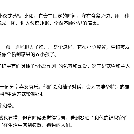
“小仪式感”。比如，它会在固定的时间，守在食盆旁边，用一种
缩成一团，进入深度睡眠，全然不顾外界的喧嚣。
子，一点一点地把盖子推开。整个过程，它都小心翼翼，生怕被发
像个偷到糖果的🔥小孩子。
了铲屎官们对柚子“小恶作剧”的包容和喜爱，这正是宠物和主人
活，一同分享喜怒哀乐。他们会和柚子对话，会为它准备特别的猫
种“生活方式”的探讨。
注和爱。
然也有猫，但有时候会觉得很累，看到🌸柚子和他的铲屎官们
那些在生活中感到疲惫、孤独的人们。