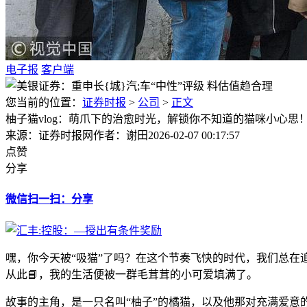
电子报
客户端
您当前的位置：
证券时报
>
公司
>
正文
柚子猫vlog：萌爪下的治愈时光，解锁你不知道的猫咪小心思
来源：证券时报网
作者：谢田
2026-02-07 00:17:57
点赞
分享
微信扫一扫：分享
嘿，你今天被“吸猫”了吗？在这个节奏飞快的时代，我们总在追
从此📘，我的生活便被一群毛茸茸的小可爱填满了。
故事的主角，是一只名叫“柚子”的橘猫，以及他那对充满爱意的