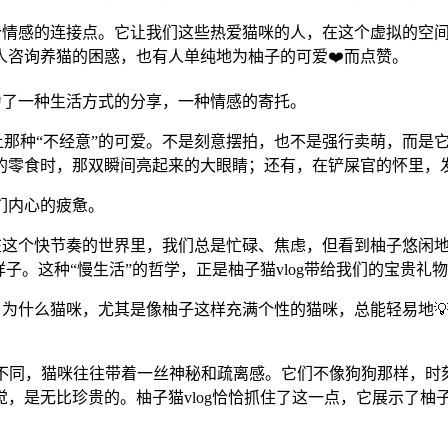
是一个情感的连接点。它让我们这些热爱猫咪的人，在这个虚拟的
人咨询养猫的困惑，也有人单纯地为柚子的可爱❤️而点赞。
成为了一种生活方式的分享，一种情感的寄托。
身上那种“不经意”的可爱。不是刻意摆拍，也不是强行卖萌，而
的零食时，那双瞬间亮起来的大眼睛；还有，在铲屎官的怀里，发
们内心的疲惫。
”。在这个快节奏的世界里，我们总是忙碌、焦虑，但看到柚子悠闲
子。这种“慢生活”的哲学，正是柚子猫vlog带给我们的宝贵礼
聊，为什么猫咪，尤其是像柚子这样充满个性的猫咪，总能轻易地
放不同，猫咪往往带着一丝神秘和疏离感。它们不像狗狗那样，时
，是无比珍贵的。柚子猫vlog恰恰抓住了这一点，它展示了柚子