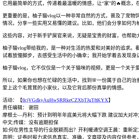
它用最简单的方式，传递着最温暖的情感，让“家”的🔥概念，
更重要的是，柚子猫vlog以一种非常自然的方式，普及了宠
情况，分享一些实用又易懂的建议。比如，他们会分享如何为
这些内容，对于新手铲屎官来说，无疑是宝贵的财富，也帮助
柚子猫vlog带给我的，是一种对生活的热爱和对美好的追求
试着放慢脚步，去感受生活中的小确幸；我开始学着去发现身
柚子猫vlog，它不仅仅是一个关于猫咪的视频，更是一个关
所以，如果你也想在忙碌的生活中，找到🌸一份属于自己的治
爱上这个毛茸茸的小家伙，以及它背后那份真挚的情感。
活动：【
8cjVGdkyAuHwSRRkeCZXbTJuTftKYX
】
责任编辑： 谢田
摩根士—丹利：预计到明年年底美元将大幅下跌 建议加大对冲
中文;传媒：没有逾期担保
如:何在男性主导的行业脱颖而出？开利暖通空调王晨：重新定
声明：证券时报力求信息真实、准确，文章提及内容仅供参考