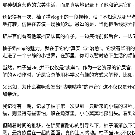
那种刻意营造的完美生活，而是真实地记录下了他和铲屎官们
还记得有一次，柚子猫vlog里的一段视频，柚子不知道从哪
地打转，仿佛在表演一场独角戏。最逗的是，当他把毛线球弄
铲屎官们看着他笨拙又认真的样子，一边笑得前仰后合，一边
柚子猫vlog的魅力，就在于它的“真实”与“治愈”。它没有
走进了一个宁静的小世界，在那里，你可以暂时放下生活的烦
当然，柚子猫vlog并不仅仅是“卖萌”。作为一名资深的铲屎
解的🔥动作时，铲屎官总能用科学又有趣的方式来解释，比如
又比如，为什么猫咪会发出“咕噜咕噜”的声音？这不仅仅是
加亲近。
我记得有一期，记录了柚子第一次见到一只新来的小猫的过程。
猫，则显得有些害怕，躲在角落里，小心翼翼地探出头。看到
但随着时间的推移，在铲屎官耐心的引导📝下，柚子渐渐放下
悉，最终依偎在一起的画面，真的让人感动。柚子猫vlog不