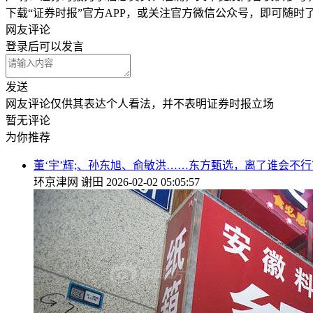
下载“证券时报”官方APP，或关注官方微信公众号，即可随
网友评论
登录
后可以发言
发送
网友评论仅供其表达个人看法，并不表明证券时报立场
暂无评论
为你推荐
董‘宇’辉;、孙东旭、俞敏洪……东方甄选，离了谁会不行
环京津网
谢田
2026-02-02 05:05:57