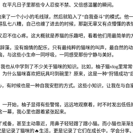
，在平凡日子里那些令人忍俊不禁、又倍感温馨的瞬间。
里淘来了一个小小的毛线球，然后就陷入了“自我奋斗”的模式。
得乱七八糟，自己也缠了进去的时候，那副无辜又有点懵懂的表
又忍不住心疼。这大概就是养猫的乐趣吧，看着他们用最简单的
华丽的辞藻，没有煽情的配乐，只有最纯粹的猫咪的叫声，最自然的
恼，与这些小生命一同呼吸，一同感受那份宁静与美好。
官，我也从中学到了不少关于猫咪的知识。比如，柚子猫vlog里
，为什么猫咪喜欢把玩具叼到碗里？原来，这是一种“狩猎成功”
开心，有时候也是一种自我安慰的方式。这些小知识，让我在与自
一开始，柚子显得有些警惕，远远地观察着，时不时发出低低的“
这一幕，我心里也跟着紧张起来。
了戒备，甚至主动靠近，用鼻子轻轻蹭了蹭小猫。而小猫也渐渐
仅仅是记录了猫咪的🔥生活，更是记录了它们在成长中，学会分